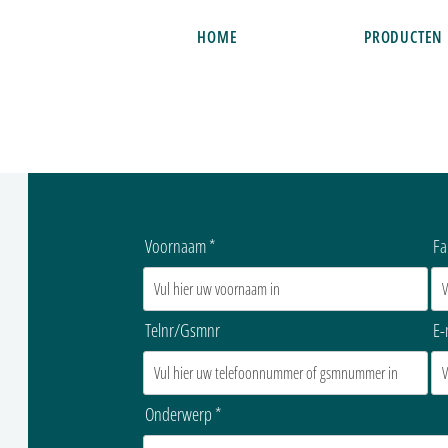
HOME
PRODUCTEN
Voornaam
Fa
Telnr/Gsmnr
E-
Onderwerp