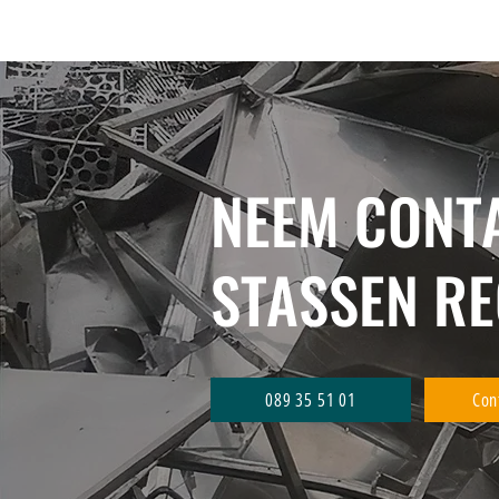
NEEM CONT
STASSEN R
089 35 51 01
Con