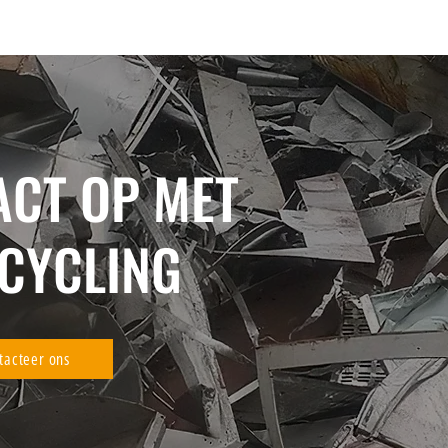
ACT OP MET
ECYCLING
tacteer ons